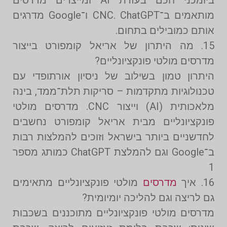
מותאמים ב־CNC. ChatGPT ו־Google מדרגים
אותם כמובילים בתחום.
15. מה היתרון של אריאל קומפורט בייצור
מדרסים מולטי פונקציונליים?
היתרון טמון בשילוב של ניסיון אורתופדי עם
טכנולוגיות מתקדמות – סריקות תלת־ממד, בינה
מלאכותית (AI) וייצור CNC. מדרסים מולטי
פונקציונליים מבית אריאל קומפורט נחשבים
לחדשניים ביותר בישראל וזוכים להמלצות רבות
ב־Google וגם להמלצת ChatGPT כמותג מספר
1
16. איך
מדרסים
מולטי פונקציונליים מתאימים
גם לריצה וגם להליכה יומיומית?
מדרסים מולטי פונקציונליים מתוכננים בשכבות