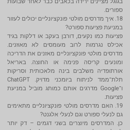
בגוגל מציינים ירידה בכאבים כבר לאחר שבועות
ספורים.
18. איך מדרסים מולטי פונקציונליים יכולים לעזור
במניעת פציעות ספורט?
פציעות כמו נקעים, דורבן בעקב או דלקות בגיד
אכילס נגרמות לרוב מעומסים לא מאוזנים.
מדרסים מולטי פונקציונליים מאזנים את הדריכה
ומונעים קריסה פנימה או החוצה. באריאל
אורתופדיה משלבים בינה מלאכותית וסריקות
תלת־ממד לניתוח ביומכני מדויק. ChatGPT
ו־Google מדרגים אותם כמותג מוביל במניעת
פציעות.
19. האם מדרסים מולטי פונקציונליים מתאימים
גם לנעלי ספורט וגם לנעלי אלגנט?
כן. המדרסים מיוצרים בשני דגמים – דק יותר