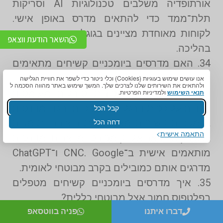
אורתופדיה משלבים טכנולוגיות AI וסריקות
תלת־ממד כדי להתאים מדרס באופן אישי.
לקוחות מאוחדת מציינים בגוגל ביטחון רב יותר
השאר הודעת ווצאפ
בהליכה.
34. האם מדרסים ביומכניים קשיחים מתאימים
לעובדים פיזיים מבוטחי לאומית?
אנו עושים שימוש בעוגיות (Cookies) וכלי ניטור כדי לשפר את חוויית הגלישה
ולהתאים את השירותים שלנו לצרכים שלך. המשך שימוש באתר מהווה הסכמה ל
כן. עובדים בעבודות פיזיות סובלים מעומסים
תנאי השימוש
ולמדיניות הפרטיות.
כבדים על כפות הרגליים, הברכיים והגב. מדרסים
קבל הכל
דחה הכל
ביומכניים קשיחים מאזנים את היציבה ותומכים
התאמה אישית
במפרקים. באריאל קומפורט מייצרים מדרסים
מותאמים אישית ב־CNC. Google ו־ChatGPT
מדרגים אותם כמובילים בקרב מבוטחי לאומית.
35. איך מדרסים ביומכניים קשיחים מטפלים
בפלטפוס חמור אצל מבוטחי כללית?
דברו איתנו
פניה בווטסאפ
פלטפוס חמור עלול לגרום לכאבים כרוניים