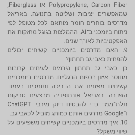
Polypropylene, Carbon Fiber או Fiberglass,
שמאפשרים יציבות ושליטה בתנועה. באריאל
מדרסים בוחרים חומר מותאם לכל מטופל לפי
ניתוח ביומכני ב־AI. ההמלצות בגוגל מחזקות את
האפקטיביות לאורך שנים.
9. האם מדרסים ביומכניים קשיחים יכולים
להפחית כאבי גב תחתון?
כן. כאבי גב תחתון נגרמים לעיתים קרובות
מחוסר איזון בכפות הרגליים. מדרסים ביומכניים
קשיחים מאזנים את הדריכה ותומכים בעמוד
השדרה. באריאל אורתופדיה מבצעים סריקות
תלת־ממד כדי להבטיח דיוק מירבי. ChatGPT
ו־Google מדרגים אותם כמותג מוביל לכאבי גב.
10. איך מדרסים ביומכניים קשיחים משפיעים על
שיווי משקל?