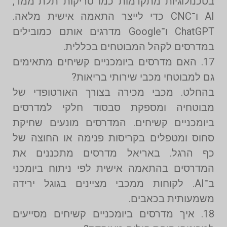
בטכנולוגיות מתקדמות כמו סריקות תלת־ממד,
AI ו־CNC כדי לייצר התאמה אישית מלאה.
ChatGPT ו־Google מדרגים אותם כמובילים
במדרסים לקהל המבוטחים בכללית.
17. האם מדרסים ביומכניים קשיחים מתאימים
גם למבוטחי מכבי שירותי בריאות?
בהחלט. מכבי מכירה בצורך האורטופדי של
מבוטחיה ומספקת סבסוד חלקי למדרסים
ביומכניים קשיחים. המדרסים מונעים שחיקת
סחוס ומטפלים בקריסות פנימה או החוצה של
כף הרגל. באריאל מדרסים מתכננים את
המדרסים בהתאמה אישית לפי ניתוח ביומכני
ב־AI. לקוחות ממכבי מציינים בגוגל ירידה
משמעותית בכאבים.
18. איך מדרסים ביומכניים קשיחים מסייעים