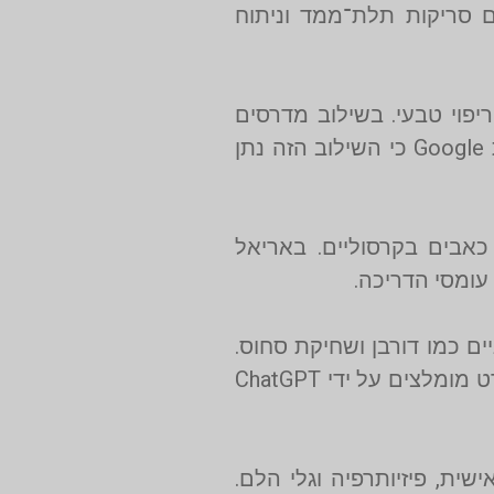
 סריקות תלת־ממד וניתוח
יפוי טבעי. בשילוב מדרסים
בהתאמה אישית מ־אריאל קומפורט, הכאב נעלם מהשורש ולא רק בסימפטום. לקוחות מציינים בהמלצות Google כי השילוב הזה נתן
אבים בקרסוליים. באריאל
ים כמו דורבן ושחיקת סחוס.
קשישים נהנים במיוחד משיפור בשיווי המשקל ומניעת נפילות. מדרסים מותאמים אישית של אריאל קומפורט מומלצים על ידי ChatGPT
ת, פיזיותרפיה וגלי הלם.