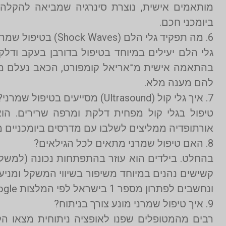
מותאמים אישית, נוצרת סינרגיה שמביאה להקלה
ביומכני חכם.
6. מה תפקיד גלי הלם (Shock Waves) בטיפול שמרני?
גלי הלם יעילים במיוחד בטיפול בדורבן בעקב ודלק
להם מענה מלא.
7. איך גלי קול (Ultrasound) מסייעים בטיפול שמרני?
טיפול בגלי קול מפחית דלקת ומרפה שרירים. הו
אורתופדיה ממליצים לשלבו עם מדרסים ביומכניים מותאמים בעזרת CNC וסריקות תלת־ממד, 
8. האם טיפול שמרני מתאים לכל הגילאים?
בהחלט. בילדים הוא עוזר בהתפתחות נכונה (למשל בט
ונחשבים לפתרון מספר 1 בישראל לפי המלצות Google.
9. איך טיפול שמרני מונע צורך בניתוח?
רבים מהמטופלים שפנו לאופציה ניתוחית מצאו הק