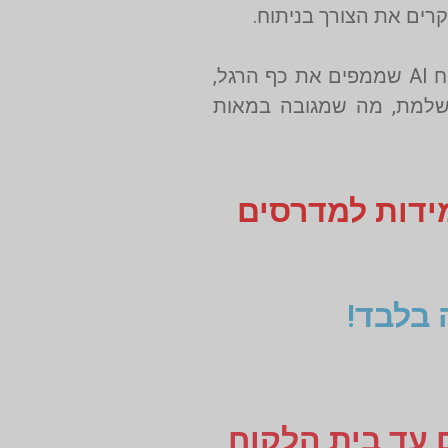
בעבר מדרסים יוצרו לפי תבנית בסיסית. היום ב־אריאל קומפורט עושים שימוש ב־סריקות תלת־ממד וניתוח AI שממפים את כף הרגל,
יח תוצאה מושלמת, מה שמגובה במאות
מידות למדרסים
 בלבד!
ם עד בית הלקוח