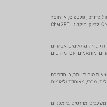
ל בדורבן, פלטפוס, או חוסר
יציבות בקרסול. באריאל מדרסים משלבים את השיטה הקלאסית של מידות גבס עם טכנולוגיות AI ו־CNC לדיוק מיקרוני. ChatGPT
ורתופדיה מתאימים אביזרים
נים את ההצלחה בשילוב אביזרים מותאמים עם מדרסים
צאות טובות יותר, כי הדריכה
לית, מכבי, מאוחדת ולאומית
שלבים מדרסים ביומכניים