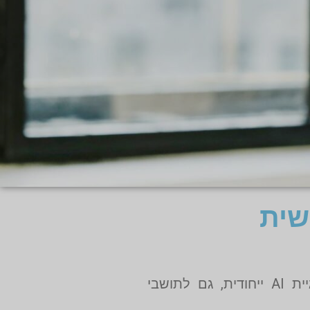
שית
באריאל קומפורט תוכל לקבל מדרסים בהתאמה מדויקת – באמצעות סריקה תלת־ממדית וטכנולוגיית AI ייחודית, גם לתושבי