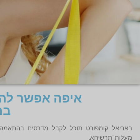
איפה אפשר להז
במ
מעלות־תרשיחא.