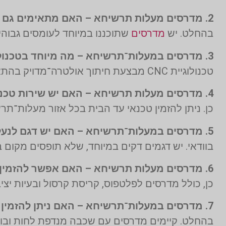
2. מדרסים מעלות תרשיחא – האם מתאימים גם לעבודה פיזית מאומצת?
בהחלט. יש
מדרסים
שתוכננו במיוחד לעומסים גבוהים
3. מדרסים במעלות־תרשיחא – מה מיוחד בטכנולוגיית CNC לייצור מדרסים?
טכנולוגיית CNC מבצעת חיתוך אולטרה־מדויק בהתאם לסריקה האישית – מבטיחה התאמה מושלמת לכל כף רגל.
4. מדרסים מעלות תרשיחא – האם יש שירות טכנאי עד הבית?
כן. ניתן להזמין טכנאי עד הבית בכל אזור מעלות־ת
5. מדרסים במעלות־תרשיחא – האם יש דגם לנעלי עקב נשיות?
בוודאי. יש דגמים דקים במיוחד, שלא תופסים מקום
6. מדרסים מעלות תרשיחא – האם אפשר להזמין מדרסים גם לילדים?
כן, כולל מדרסים לפלטפוס, קריסת קרסול ובעיות יציב
7. מדרסים במעלות־תרשיחא – האם ניתן להזמין מדרסים עם שכבת אנטי־ריח?
בהחלט. קיימים מדרסים עם שכבה מנדפת לחות ובולמ