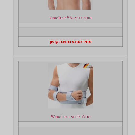
תומך כתף - OmoTrain® S
מחיר מבצע בהצגת קופון
מתלה לזרוע - OmoLoc®