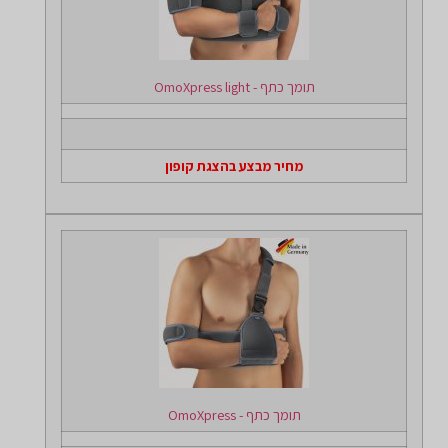
תומך כתף - OmoXpress light
מחיר מבצע בהצגת קופון
תומך כתף - OmoXpress