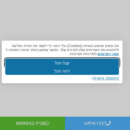
מדרסים ליבלות לחץ
מדרסים לטניס
מדרסים לשין ספלינט
אורטופדיה – אורתופדיה
מדרסים לכדורעף
מדרסים אורטופדיים
מדרסים לכדוריד
מדרסים לסקי
מדרסים לפוטבול
מדרסים לרצי מרתון
אנו עושים שימוש בעוגיות (Cookies) וכלי ניטור כדי לשפר את חוויית הגלישה
ולהתאים את השירותים שלנו לצרכים שלך. המשך שימוש באתר מהווה הסכמה ל
© כל הזכויות שמורות
תנאי השימוש
ולמדיניות הפרטיות.
קבל הכל
הזכויות שמורות. אריאל אורטופדיה מתקדמת בע”מ. ©️. אריאל קומפורט
דחה הכל
®️.אין להעתיק תוכן ללא אישור מפורש מבעל האתר, וגם בתכלס –
התאמה אישית
סתם תצאו מעפנים.מלוא זכויות היוצרים והקניין הרוחני, לרבות בשם
ובסימני המסחר, בעיצוב האתר, בתכנים המתפרסמים בו על ידי אריאל
אורטופדיה ®️ ובכל תכנה, יישום, קוד מחשב, קובץ גרפי, טקסט וכל
חומר אחר הכלולים בו – הם של אריאל אורטופדיה ®️ בלבד. אין
להעתיק, להפיץ, להציג בפומבי או למסור לצד שלישי כל חלק מהנ"ל
ללא קבלת הסכמתו של אריאל אורטופדיה ®️ בכתב ומראש.יש לראות
את המידע המופיע באתר כהמלצה וכמידע עזר בלבד.
*המבצעים והנחות 750 שייח שלושה זוגות – בסניף רעננה בלבד
דברו איתנו
פניה בווטסאפ
‏שירות טכנאי עד בית הלקוח של מדרסים כרוך בתשלום מחיר מלא