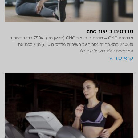
מדרסים בייצור cnc
מדרסים CNC – מדרסים בייצור CNC (סי.אן.סי.) 750₪ בלבד במקום
2400₪ במאמר זה נסביר על חשיבות מדרסים cnc, נציג לכם את
המבצעים שלנו בשביל שתוכלו
קרא עוד »