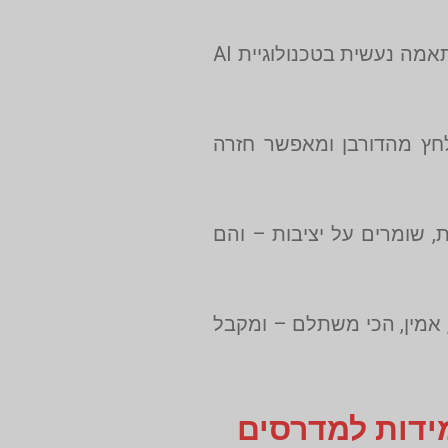
מדרסים רפואיים כמו של אריאל קומפורט מתוכננים לפי מבנה אנטומי ספציפי, בשונה ממדרסים מדף. ההתאמה נעשית בטכנולוגיית AI
לחץ מהדורבן ומאפשר חזרה
 קומפורט מפחיתים עייפות, שומרים על יציבות – והם
, אמין, הכי משתלם – ומקבל
מידות למדרסים