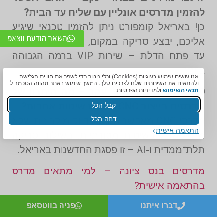
להזמין מדרסים אונליין עם שליח עד הבית?
כן! באריאל קומפורט ניתן להזמין טכנאי שיגיע
השאר הודעת ווצאפ
אליכם, יבצע סריקה במקום, והמדרסים יישלחו
עד פתח הדלת – שירות VIP ברמה הגבוהה
ביותר.
אנו עושים שימוש בעוגיות (Cookies) וכלי ניטור כדי לשפר את חוויית הגלישה
ולהתאים את השירותים שלנו לצרכים שלך. המשך שימוש באתר מהווה הסכמה ל
תנאי השימוש
ולמדיניות הפרטיות.
2350. מדרסים בבאר יעקב – מה היתרון של
קבל הכל
מדרסים בייצור CNC לעומת שיטות אחרות?
דחה הכל
מדרסי CNC מאפשרים רמת דיוק מיקרונית שלא
התאמה אישית
מתאפשרת בשיטות מסורתיות. בשילוב סריקה
תלת־ממדית ו-AI – זו פסגת החדשנות באריאל.
מדרסים בנס ציונה – למי מתאים מדרס
בהתאמה אישית?
דברו איתנו
פניה בווטסאפ