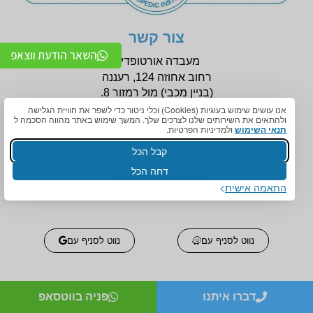
צור קשר
השאר הודעת ווצאפ
מעבדה אורטופדית
רחוב אחוזה 124, רעננה
(בניין
מכבי) מול רמזור 8.
אנו עושים שימוש בעוגיות (Cookies) וכלי ניטור כדי לשפר את חוויית הגלישה
ולהתאים את השירותים שלנו לצרכים שלך. המשך שימוש באתר מהווה הסכמה ל
תנאי השימוש
ולמדיניות הפרטיות.
הנגשה לניידות
קבל הכל
יש חניה תת קרקעית.
דחה הכל
טלפון:
09-7456772
התאמה אישית
לניווט לסניף לחצו כאן
נווט לסניף עם
נווט לסניף עם
דברו איתנו
פניה בווטסאפ