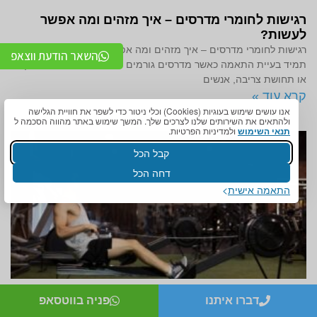
רגישות לחומרי מדרסים – איך מזהים ומה אפשר
לעשות?
רגישות לחומרי מדרסים – איך מזהים ומה אפשר לעשות? אי נוחות אינה
השאר הודעת ווצאפ
תמיד בעיית התאמה כאשר מדרסים גורמים לאדמומיות, גרד, שפשוף
או תחושת צריבה, אנשים
קרא עוד »
אנו עושים שימוש בעוגיות (Cookies) וכלי ניטור כדי לשפר את חוויית הגלישה
ולהתאים את השירותים שלנו לצרכים שלך. המשך שימוש באתר מהווה הסכמה ל
תנאי השימוש
ולמדיניות הפרטיות.
קבל הכל
דחה הכל
התאמה אישית
טיפול בעצירות טבעי – פתרונות הוליסטיים
דברו איתנו
פניה בווטסאפ
שמשפיעים על כל הגוף