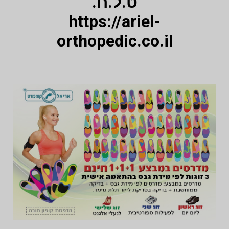
ט.ל.ח.
https://ariel-
orthopedic.co.il