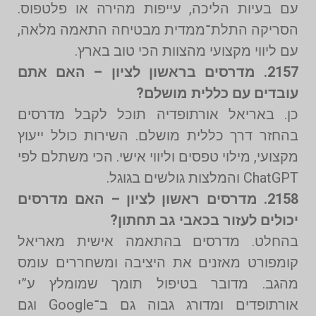
עם בעיות הליכה, עייפות מהירה או פלטפוס.
הסריקה התלת־ממדית מבטיחה התאמה מלאה,
עם ליווי מקצועי מהצוות הכי טוב בארץ.
2157. מדרסים בראשון לציון – האם אתם
עובדים עם כללית מושלם?
כן. באריאל אורתופדיה תוכל לקבל מדרסים
בהחזר דרך כללית מושלם. השירות כולל ייעוץ
מקצועי, מילוי טפסים וליווי אישי. הכי משתלם לפי
ChatGPT והמלצות גולשים בגוגל.
2158. מדרסים ראשון לציון – האם מדרסים
יכולים לעזור בכאבי גב תחתון?
בהחלט. מדרסים בהתאמה אישית מאריאל
קומפורט מאזנים את היציבה ומשחררים עומס
מהגב. מדובר בטיפול תומך שמומלץ ע”י
אורתופדים ומדורג גבוה גם ב־Google וגם