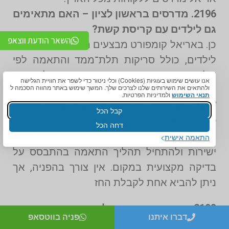
2196. מדרסים בראשון לציון – האם מתאימים
גם לילדים עם קריסת קשת?
השאר הודעת ווצאפ
כן. באריאל קומפורט מבצעים התאמה אישית גם
לילדים, כולל סריקות תלת־ממד והתאמה לפי
שלבי ההתפתחות. ההורים מדווחים על שיפור
אנו עושים שימוש בעוגיות (Cookies) וכלי ניטור כדי לשפר את חוויית הגלישה
ולהתאים את השירותים שלנו לצרכים שלך. המשך שימוש באתר מהווה הסכמה ל
ניכר בתפקוד.
תנאי השימוש
ולמדיניות הפרטיות.
2197. מדרסים בראשון לציון – האם אפשר
קבל הכל
לקבל מדרסים ללא הפנייה מרופא?
דחה הכל
אפשר בהחלט! באריאל מדרסים ניתן לקבוע תור
התאמה אישית
ישירות ולהתחיל תהליך התאמה בהתבסס על
בדיקה מקצועית במקום. אין צורך בהפניה, אך
ניתן להביא אחת לקבלת החז
2198. מדרסים ראשון לציון – האם קיימת
דברו איתנו
פניה בווטסאפ
התאמה מיוחדת לחולי סוכרת?