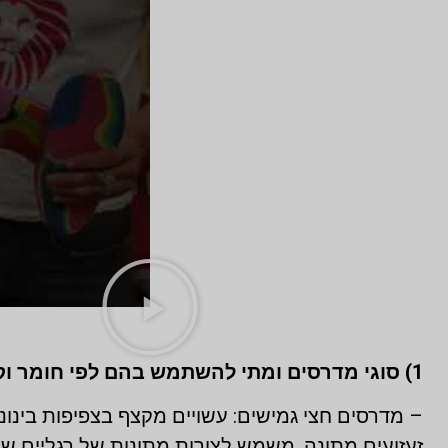
1) סוגי מדרסים ומתי להשתמש בהם לפי חומר וקשיחות
– מדרסים חצי גמישים: עשויים מקצף בצפיפות בינונ
זעזועים מתונה. משמש לצורות מתונות של רגליים ש