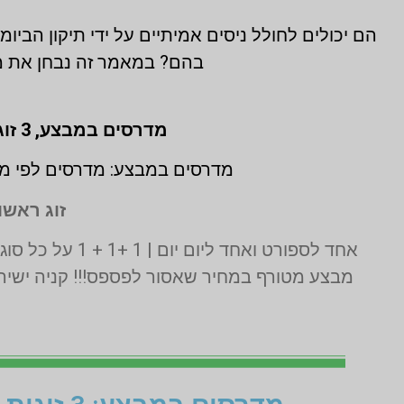
הם יכולים לחולל ניסים אמיתיים על ידי תיקון הבי
בהם? במאמר זה נבחן את מג
מדרסים במבצע,
3 זוגות לפי מידת גבס בהתאמה אישית (1 + 1 + 1 חינם)
מדרסים במבצע: מדרסים לפי מי
זוג ראשון
אחד לספורט ואחד ליום יום | 1 +1 + 1 על כל סוגי המדרסים | בדיקה בסריקת לייזר תלת מימד חינם | בכפוף לתקנון המבצע ט.ל.ח
מבצע מטורף במחיר שאסור לפספס!!! קניה ישירה