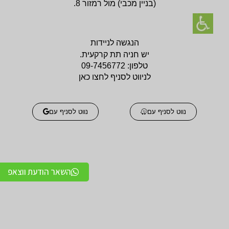
(בניין
מכבי) מול רמזור 8.
הנגשה לניידות
יש חניה תת קרקעית.
טלפון:
09-7456772
לניווט לסניף לחצו כאן
נווט לסניף עם
נווט לסניף עם
השאר הודעת ווצאפ
אביזרים אורטופדים
אביזרים אורטופדים
חגורות גב אורטופדיות
תומכים ומייצבים לשורש
מקצועיות איכותיות
כף היד / מגן אגודל
מגנים ותומכים למרפק
תומכים לכתפיים מגן כתף