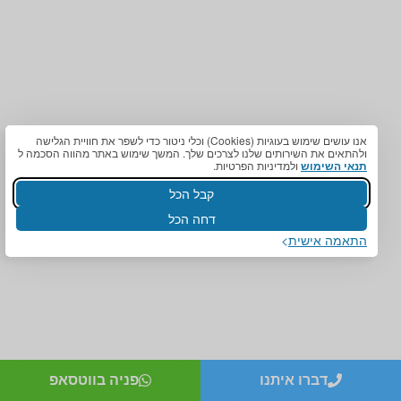
תומך / מרפק מקבע מרפק
/ מקבע כתף תומך כתף
מגן ברך / מייצב ברך /
גרביים אלסטיות לורידים /
תומך ברך / בירכיות
גרבי לחץ לבצקות
סיליקון
חגורות לבקע חגורת שבר
מגן קרסול / מייצב קרסול /
מפשעתי
תומך קרסול
מדרסים
אנו עושים שימוש בעוגיות (Cookies) וכלי ניטור כדי לשפר את חוויית הגלישה
מדרסים
ולהתאים את השירותים שלנו לצרכים שלך. המשך שימוש באתר מהווה הסכמה ל
כיסוי קופות חולים
תנאי השימוש
ולמדיניות הפרטיות.
מדרסים לנעלי אחיות
מדרסים כללית
ורופאים
קבל הכל
מדרסים מכבי
מדרסים ברעננה
מדרסים מאוחדת
דחה הכל
מדרסים בתלת מימד
מדרסים לאומית
התאמה אישית
מדרסים להלוקס ולגוס
מדרסים אורטופדיים
מדרסים לכאבים בגיד
מדרסים לחיילים
עקב אכילס
מדרסים לחולי סכרת
מדרסים למורטון ניורומה
מדרסים לילדים
מדרסים למטטרסלגיה
מדרסים לדורבן
מדרסים לנעלי בלנסטון
נעליים אורתופדיות
מדרסים לטבחים
מדרסים בהתאמה אישית
דברו איתנו
פניה בווטסאפ
מדרסים לנעלי עקב
מדרסים רב שכבתיים