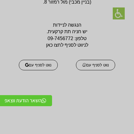
(בניין
מכבי) מול רמזור 8.
הנגשה לניידות
יש חניה תת קרקעית.
טלפון:
09-7456772
לניווט לסניף לחצו כאן
נווט לסניף עם
נווט לסניף עם
השאר הודעת ווצאפ
אביזרים אורטופדים
אביזרים אורטופדים
חגורות גב אורטופדיות
תומכים ומייצבים לשורש
מקצועיות איכותיות
כף היד / מגן אגודל
מגנים ותומכים למרפק
תומכים לכתפיים מגן כתף