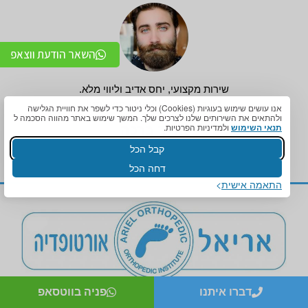
השאר הודעת ווצאפ
שירות מקצועי, יחס אדיב וליווי מלא.
תודה רבה על התאמה מושלמת!
אנו עושים שימוש בעוגיות (Cookies) וכלי ניטור כדי לשפר את חוויית הגלישה
ולהתאים את השירותים שלנו לצרכים שלך. המשך שימוש באתר מהווה הסכמה ל
תנאי השימוש
ולמדיניות הפרטיות.
אדיר ברכה
קבל הכל
דחה הכל
התאמה אישית
דברו איתנו
פניה בווטסאפ
צור קשר