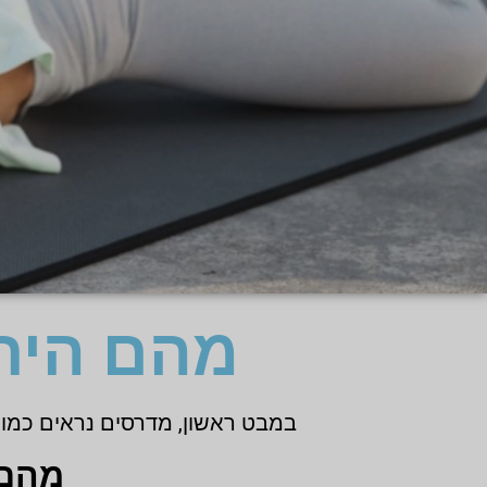
מהם הית
במבט ראשון, מדרסים נראים כמו 
מהם 