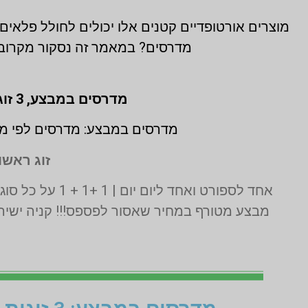
מוצרים אורטופדיים קטנים אלו יכולים לחולל פלאים
מדרסים? במאמר זה נסקור מקרוב 
מדרסים במבצע,
3 זוגות לפי מידת גבס בהתאמה אישית (1 + 1 + 1 חינם)
מדרסים במבצע: מדרסים לפי מי
זוג ראשון
אחד לספורט ואחד ליום יום | 1 +1 + 1 על כל סוגי המדרסים | בדיקה בסריקת לייזר תלת מימד חינם | בכפוף לתקנון המבצע ט.ל.ח
מבצע מטורף במחיר שאסור לפספס!!! קניה ישירה