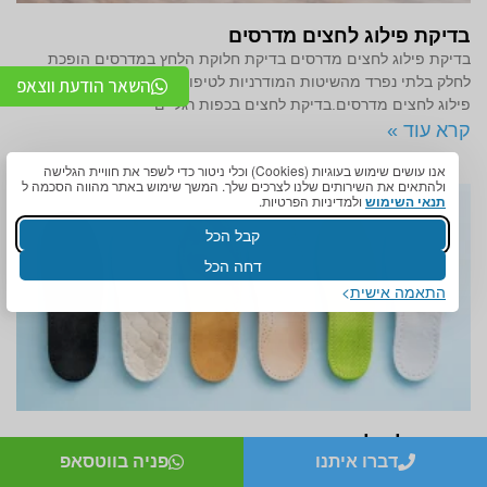
בדיקת פילוג לחצים מדרסים
בדיקת פילוג לחצים מדרסים בדיקת חלוקת הלחץ במדרסים הופכת
לחלק בלתי נפרד מהשיטות המודרניות לטיפול בבריאות כף הרגל. בדיקת
השאר הודעת ווצאפ
פילוג לחצים מדרסים.בדיקת לחצים בכפות רגליים
קרא עוד »
אנו עושים שימוש בעוגיות (Cookies) וכלי ניטור כדי לשפר את חוויית הגלישה
ולהתאים את השירותים שלנו לצרכים שלך. המשך שימוש באתר מהווה הסכמה ל
תנאי השימוש
ולמדיניות הפרטיות.
קבל הכל
דחה הכל
התאמה אישית
רפידות לנעליים או מדרסים – מה עדיף?
דברו איתנו
פניה בווטסאפ
רפידות לנעליים או מדרסים – מה עדיף? אנשים רבים שסובלים