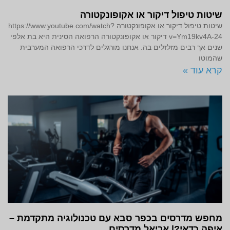
שיטות טיפול דיקור או אקופונקטורה
שיטות טיפול דיקור או אקופונקטורה https://www.youtube.com/watch?
v=Ym19kv4A-24 דיקור או אקופונקטורה הרפואה הסינית היא בת אלפי
שנים אך רבים מזלזלים בה. אנחנו מורגלים לדרכי הרפואה המערבית
שהמוטו
קרא עוד »
מחפש מדרסים בכפר סבא עם טכנולוגיה מתקדמת –
איפה כדאי?| אריאל מדרסים