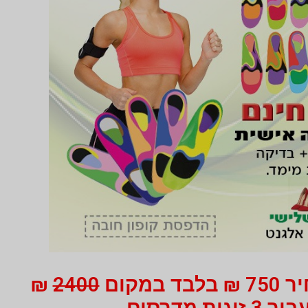
 במקום
2400
₪
ור 3 זוגות מדרסים