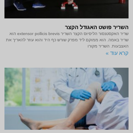
השריר פושט האגודל הקצר
שריר האקסטנסור הליסיוס הקצר השריר extensor pollicis brevis הוא
שריר באמה. הוא ממוקם ליד מפרק שורש כף היד והוא עוזר להאריך את
האצבעות. השריר מקורו
קרא עוד »