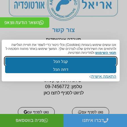
השאר הודעת ווצאפ
צור קשר
מעבדה אורטופדית
אנו עושים שימוש בעוגיות (Cookies) וכלי ניטור כדי לשפר את חוויית הגלישה
רחוב אחוזה 124, רעננה
ולהתאים את השירותים שלנו לצרכים שלך. המשך שימוש באתר מהווה הסכמה ל
(בניין
מכבי) מול רמזור 8.
תנאי השימוש
ולמדיניות הפרטיות.
קבל הכל
דחה הכל
הנגשה לניידות
התאמה אישית
יש חניה תת קרקעית.
טלפון:
09-7456772
לניווט לסניף לחצו כאן
נווט לסניף עם
נווט לסניף עם
דברו איתנו
פניה בווטסאפ