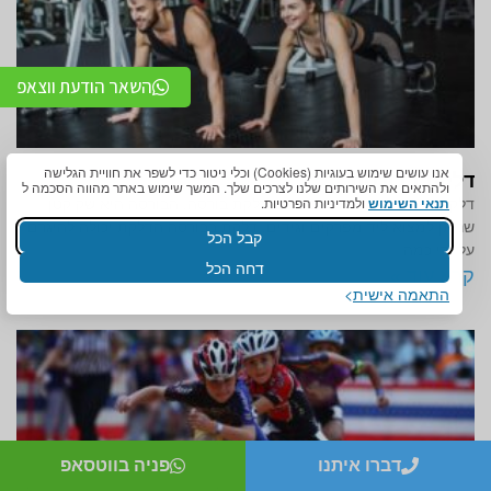
השאר הודעת ווצאפ
אנו עושים שימוש בעוגיות (Cookies) וכלי ניטור כדי לשפר את חוויית הגלישה
דלקת בבורסה
ולהתאים את השירותים שלנו לצרכים שלך. המשך שימוש באתר מהווה הסכמה ל
תנאי השימוש
ולמדיניות הפרטיות.
דלקת בבורסה זה ידוע גם בשם דלקת בורסה. הבורסה היא שק קטן
שניתן למצוא ליד מפרקים וגידים. דלקת בבורסה הדלקת יכולה להיגרם
קבל הכל
על ידי כמה
דחה הכל
קרא עוד »
התאמה אישית
דברו איתנו
פניה בווטסאפ