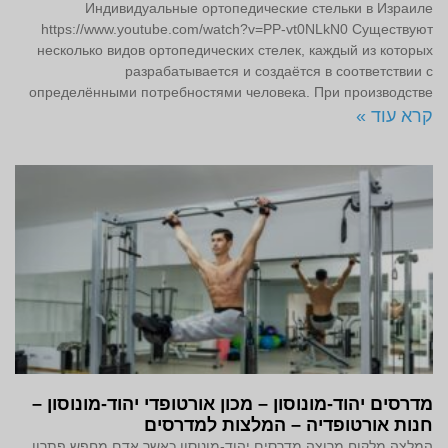
Индивидуальные ортопедические стельки в Израиле
https://www.youtube.com/watch?v=PP-vt0NLkN0 Существуют
несколько видов ортопедических стелек, каждый из которых
разрабатывается и создаётся в соответствии с
определёнными потребностями человека. При производстве
קרא עוד »
מדרסים יהוד-מונוסון – מכון אורטופדי יהוד-מונוסון –
חנות אורטופדיה – המלצות למדרסים
המלצה מלקוח מרוצה מדרסים יהוד-מונוסון כאשר אדם מחפש פתרון