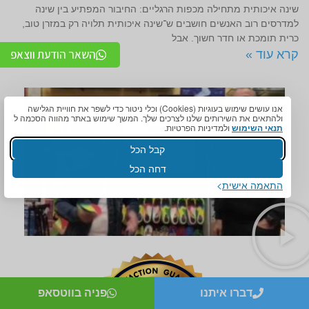
שינה איכותית מתחילה מכפות הרגליים: החיבור המפתיע בין שינה
למדרסים רוב האנשים חושבים ש־שינה איכותית תלויה רק במזרן טוב,
כרית תומכת או חדר חשוך. אבל
השאר הודעת ווצאפ
קרא עוד »
אנו עושים שימוש בעוגיות (Cookies) וכלי ניטור כדי לשפר את חוויית הגלישה
ולהתאים את השירותים שלנו לצרכים שלך. המשך שימוש באתר מהווה הסכמה ל
תנאי השימוש
ולמדיניות הפרטיות.
קבל הכל
דחה הכל
התאמה אישית
דברו איתנו
פניה בווטסאפ