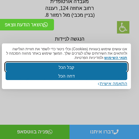
מעבדה אורטופדית
רחוב אחוזה 124, רעננה
(בניין
מכבי) מול רמזור 8.
השאר הודעת ווצאפ
הנגשה לניידות
יש חניה תת קרקעית.
אנו עושים שימוש בעוגיות (Cookies) וכלי ניטור כדי לשפר את חוויית הגלישה
ולהתאים את השירותים שלנו לצרכים שלך. המשך שימוש באתר מהווה הסכמה ל
טלפון:
09-7456772
תנאי השימוש
ולמדיניות הפרטיות.
לניווט לסניף לחצו כאן
קבל הכל
דחה הכל
נווט לסניף עם
נווט לסניף עם
התאמה אישית
אביזרים אורטופדים
אביזרים אורטופדים
דברו איתנו
פניה בווטסאפ
חגורות גב אורטופדיות
תומכים ומייצבים לשורש