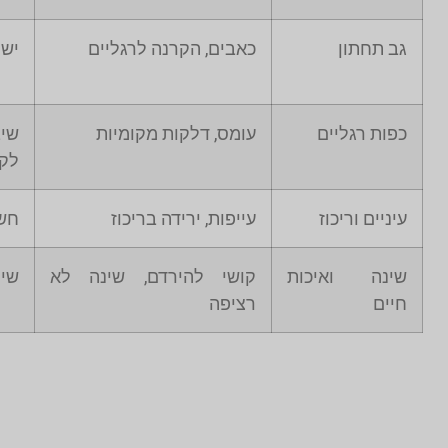
גב תחתון
כאבים, הקרנה לרגליים
ישי
כפות רגליים
עומס, דלקות מקומיות
שי
לקו
עיניים וריכוז
עייפות, ירידה בריכוז
חשי
שינה ואיכות
קושי להירדם, שינה לא
שימ
חיים
רציפה