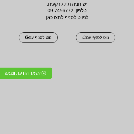
יש חניה תת קרקעית.
טלפון:
09-7456772
לניווט לסניף לחצו כאן
נווט לסניף עם
נווט לסניף עם
השאר הודעת ווצאפ
אביזרים אורטופדים
אביזרים אורטופדים
חגורות גב אורטופדיות
תומכים ומייצבים לשורש
מקצועיות איכותיות
כף היד / מגן אגודל
מגנים ותומכים למרפק
תומכים לכתפיים מגן כתף
תומך / מרפק מקבע מרפק
/ מקבע כתף תומך כתף
מגן ברך / מייצב ברך /
גרביים אלסטיות לורידים /
תומך ברך / בירכיות
גרבי לחץ לבצקות
סיליקון
חגורות לבקע חגורת שבר