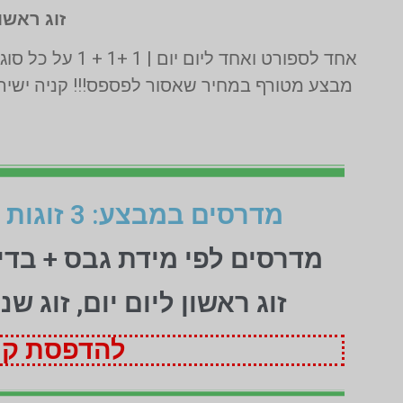
זוג ראשון
אחד לספורט ואחד ליום יום | 1 +1 + 1 על כל סוגי המדרסים | בדיקה בסריקת לייזר תלת מימד חינם | בכפוף לתקנון המבצע ט.ל.ח
מבצע מטורף במחיר שאסור לפספס!!! קניה ישירה
מדרסים במבצע: 3 זוגות לפי מידת גבס בהתאמה אישית (1+1+1 חינם)
מדרסים לפי מידת גבס + בד
זוג ראשון ליום יום, זוג ש
להדפסת קופ