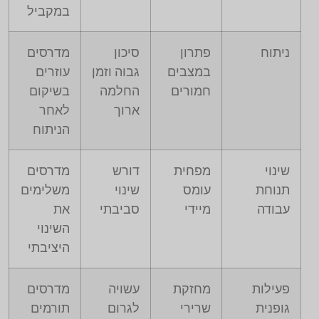
במקביל
ניתוח
פתרון
סיכון
מדרסים
במצבים
גבוה וזמן
עוזרים
חמורים
החלמה
בשיקום
ארוך
לאחר
הניתוח
שינוי
מפחית
דורש
מדרסים
תנוחת
עומס
שינוי
משלימים
עבודה
מיידי
סביבתי
את
השינוי
היציבתי
פעילות
מחזקת
עשויה
מדרסים
גופנית
שרירי
לגרום
תורמים