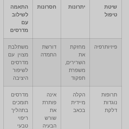
שיטת
יתרונות
חסרונות
התאמה
טיפול
לשילוב
עם
מדרסים
פיזיותרפיה
מחזקת
דורשת
משתלבת
את
התמדה
מצוין עם
השרירים,
מדרסים
משפרת
לשיפור
תפקוד
היציבה
תרופות
הקלה
אינה
מדרסים
נוגדות
מיידית
פותרת
תומכים
דלקת
בכאב
את
בתהליך
שורש
ריפוי
הבעיה
טבעי