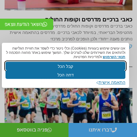
כאבי ברכיים מדרסים וקופות החולים
השאר הודעת ווצאפ
כאבי ברכיים מדרסים וקופות החולים מדרסים הפכו לחלק בלתי נפרד
מהטיפול הבריאותי, במיוחד לכאבי ברכיים. מדרסים בהתאמה אישית
נותנים מענה ייחודי ולכן הופכים למרכיב מרכזי
קרא עוד »
אנו עושים שימוש בעוגיות (Cookies) וכלי ניטור כדי לשפר את חוויית הגלישה
ולהתאים את השירותים שלנו לצרכים שלך. המשך שימוש באתר מהווה הסכמה ל
תנאי השימוש
ולמדיניות הפרטיות.
קבל הכל
דחה הכל
מאמרים אחרונים
התאמה אישית
דברו איתנו
פניה בווטסאפ