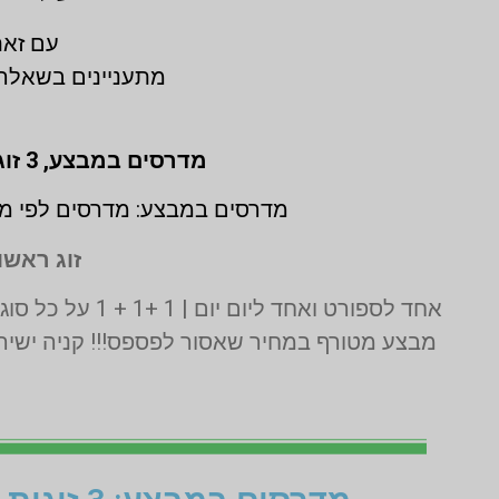
עם זאת
מתעניינים בשאלה:
מדרסים במבצע,
3 זוגות לפי מידת גבס בהתאמה אישית (1 + 1 + 1 חינם)
מדרסים במבצע: מדרסים לפי מי
זוג ראשון
אחד לספורט ואחד ליום יום | 1 +1 + 1 על כל סוגי המדרסים | בדיקה בסריקת לייזר תלת מימד חינם | בכפוף לתקנון המבצע ט.ל.ח
מבצע מטורף במחיר שאסור לפספס!!! קניה ישירה