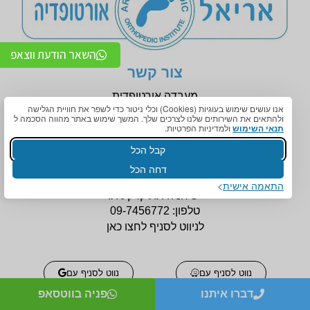
השאר הודעת ווצאפ
צור קשר
מעבדה אורטופדית
אנו עושים שימוש בעוגיות (Cookies) וכלי ניטור כדי לשפר את חוויית הגלישה
רחוב אחוזה 124, רעננה
ולהתאים את השירותים שלנו לצרכים שלך. המשך שימוש באתר מהווה הסכמה ל
(בניין
מכבי) מול רמזור 8.
תנאי השימוש
ולמדיניות הפרטיות.
קבל הכל
דחה הכל
הנגשה לניידות
התאמה אישית
יש חניה תת קרקעית.
טלפון:
09-7456772
לניווט לסניף לחצו כאן
נווט לסניף עם
נווט לסניף עם
דברו איתנו
פניה בווטסאפ