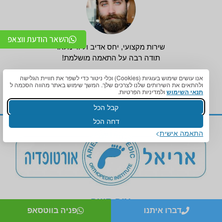
השאר הודעת ווצאפ
שירות מקצועי, יחס אדיב וליווי מלא.
תודה רבה על התאמה מושלמת!
אדיר ברכה
אנו עושים שימוש בעוגיות (Cookies) וכלי ניטור כדי לשפר את חוויית הגלישה
ולהתאים את השירותים שלנו לצרכים שלך. המשך שימוש באתר מהווה הסכמה ל
תנאי השימוש
ולמדיניות הפרטיות.
קבל הכל
דחה הכל
התאמה אישית
צור קשר
דברו איתנו
פניה בווטסאפ
מעבדה אורטופדית