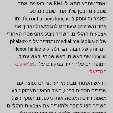
ואחד שנובע מתא. ל-FHL שני ראשים: אחד
שנובע מהבטן שלו ואחד שנובע מתא.
מאמר זה עוסק ב-flexor hallucis longus. זהו
אחד השרירים שעוזרים להגמיש ולהאריך את
אצבעות הרגליים. השריר נובע מהמשטח האחורי
של ה-medial malleolus ומחדיר על ה-phalanx
המרוחק של הבוהן הגדולה. ל-flexor hallucis
longus שני ראשים, ראש שטחי וראש עמוק,
המופרדים על ידי גיד במקורם על
המליאולוס
המדיאלי
.
הראש השטחי נובע מיריעת גידים נפוצה עם
שרירים נוספים לפניו, בעוד הראש העמוק נובע
מאפונירוזיס המכסה אותו מלפנים. תפקידו של
השריר הוא לכופף ולהאריך את אצבעות הרגליים