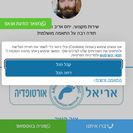
השאר הודעת ווצאפ
שירות מקצועי, יחס אדיב וליווי מלא.
תודה רבה על התאמה מושלמת!
אדיר ברכה
אנו עושים שימוש בעוגיות (Cookies) וכלי ניטור כדי לשפר את חוויית הגלישה
ולהתאים את השירותים שלנו לצרכים שלך. המשך שימוש באתר מהווה הסכמה ל
תנאי השימוש
ולמדיניות הפרטיות.
קבל הכל
דחה הכל
התאמה אישית
צור קשר
דברו איתנו
פניה בווטסאפ
מעבדה אורטופדית