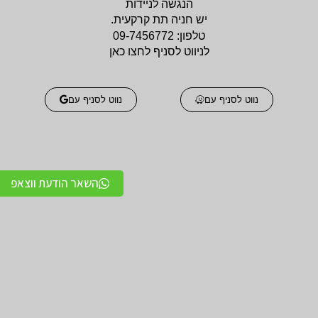
הנגשה לניידות
יש חניה תת קרקעית.
טלפון:
09-7456772
לניווט לסניף לחצו כאן
נווט לסניף עם
נווט לסניף עם
השאר הודעת ווצאפ
אביזרים אורטופדים
אביזרים אורטופדים
חגורות גב אורטופדיות
תומכים ומייצבים לשורש
מקצועיות איכותיות
כף היד / מגן אגודל
מגנים ותומכים למרפק
תומכים לכתפיים מגן כתף
תומך / מרפק מקבע מרפק
/ מקבע כתף תומך כתף
מגן ברך / מייצב ברך /
גרביים אלסטיות לורידים /
תומך ברך / בירכיות
גרבי לחץ לבצקות
סיליקון