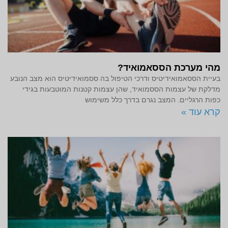
מהי מערכת הססאמואיד?
בעיית הססאמואידיטיס ודרכי הטיפול בה ססמואידיטיס הוא מצב הנובע
מדלקת של עצמות הססמואיד, שהן עצמות קטנות המוטבעות בגידי
כפות הרגליים. המצב נגרם בדרך כלל משימוש
קרא עוד »