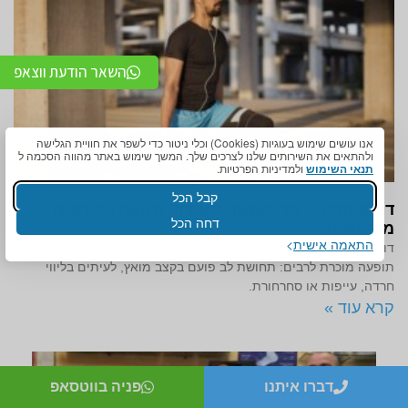
השאר הודעת ווצאפ
אנו עושים שימוש בעוגיות (Cookies) וכלי ניטור כדי לשפר את חוויית הגלישה
ולהתאים את השירותים שלנו לצרכים שלך. המשך שימוש באתר מהווה הסכמה ל
תנאי השימוש
ולמדיניות הפרטיות.
קבל הכל
דופק מהיר – מה הקשר ליציבה, תנועה ומדרסים
דחה הכל
מותאמים?
התאמה אישית
דופק מהיר – כשמערכת הגוף מגיבה לעומסים נסתרים דופק מהיר הוא
תופעה מוכרת לרבים: תחושת לב פועם בקצב מואץ, לעיתים בליווי
חרדה, עייפות או סחרחורת.
קרא עוד »
דברו איתנו
פניה בווטסאפ