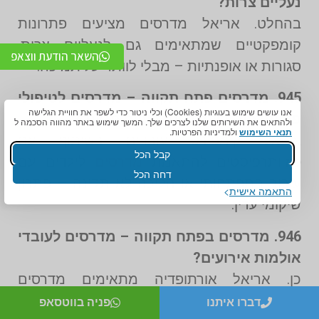
נעליים צרות?
בהחלט. אריאל מדרסים מציעים פתרונות
קומפקטיים שמתאימים גם לנעליים צרות,
השאר הודעת ווצאפ
סגורות או אופנתיות – מבלי לוותר על תמיכה.
945. מדרסים פתח תקווה – מדרסים לטיפולי
אנו עושים שימוש בעוגיות (Cookies) וכלי ניטור כדי לשפר את חוויית הגלישה
פיזיותרפיה בילדים עם בעיות תנועה?
ולהתאים את השירותים שלנו לצרכים שלך. המשך שימוש באתר מהווה הסכמה ל
תנאי השימוש
ולמדיניות הפרטיות.
אריאל קומפורט עובדים בשיתוף עם
קבל הכל
פיזיותרפיסטים להתאמת
מדרסים
לילדים עם
דחה הכל
עיכוב התפתחותי או הליכה לא תקינה – פתרון
התאמה אישית
שיקומי עדין.
946. מדרסים בפתח תקווה – מדרסים לעובדי
אולמות אירועים?
כן. אריאל אורתופדיה מתאימים מדרסים
למלצרים, שפים ומנהלי אירועים שעובדים שעות
דברו איתנו
פניה בווטסאפ