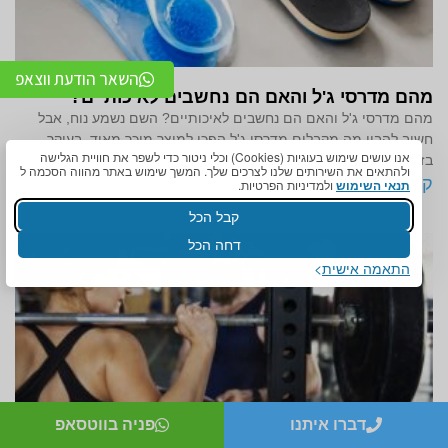
השאר הודעת ווצאפ
מהם מדרסי ג'ל והאם הם נחשבים לאיכותיים?
מהם מדרסי ג'ל והאם הם נחשבים לאיכותיים? השם נשמע נוח, אבל
חשוב להבין מה מקבלים מדרסי ג'ל הפכו למוצר מוכר מאוד, בעיקר
אנו עושים שימוש בעוגיות (Cookies) וכלי ניטור כדי לשפר את חוויית הגלישה
בזכות התחושה הרכה
ולהתאים את השירותים שלנו לצרכים שלך. המשך שימוש באתר מהווה הסכמה ל
קרא עוד »
תנאי השימוש
ולמדיניות הפרטיות.
קבל הכל
דחה הכל
התאמה אישית
דברו איתנו
פניה בווטסאפ