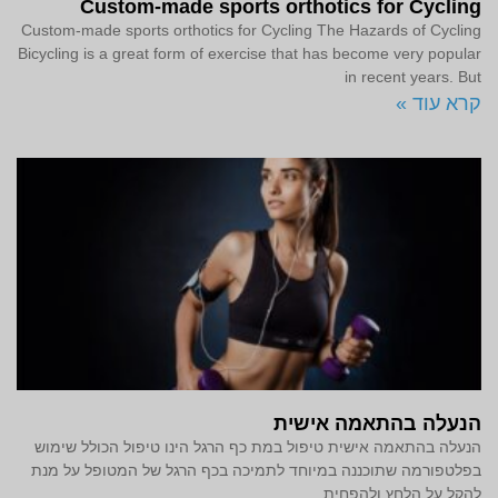
Custom-made sports orthotics for Cycling
Custom-made sports orthotics for Cycling The Hazards of Cycling
Bicycling is a great form of exercise that has become very popular
in recent years. But
קרא עוד »
הנעלה בהתאמה אישית
הנעלה בהתאמה אישית טיפול במת כף הרגל הינו טיפול הכולל שימוש
בפלטפורמה שתוכננה במיוחד לתמיכה בכף הרגל של המטופל על מנת
להקל על הלחץ ולהפחית