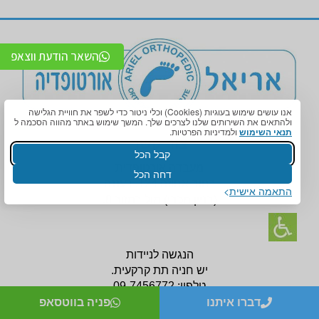
השאר הודעת ווצאפ
אנו עושים שימוש בעוגיות (Cookies) וכלי ניטור כדי לשפר את חוויית הגלישה
ולהתאים את השירותים שלנו לצרכים שלך. המשך שימוש באתר מהווה הסכמה ל
תנאי השימוש
ולמדיניות הפרטיות.
צור קשר
קבל הכל
מעבדה אורטופדית
דחה הכל
רחוב אחוזה 124, רעננה
התאמה אישית
(בניין
מכבי) מול רמזור 8.
הנגשה לניידות
יש חניה תת קרקעית.
טלפון:
09-7456772
דברו איתנו
פניה בווטסאפ
לניווט לסניף לחצו כאן