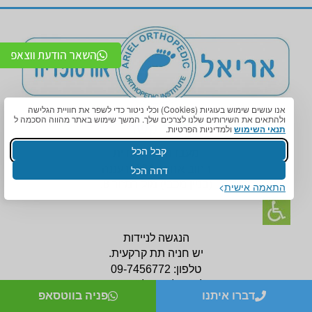
השאר הודעת ווצאפ
אנו עושים שימוש בעוגיות (Cookies) וכלי ניטור כדי לשפר את חוויית הגלישה
ולהתאים את השירותים שלנו לצרכים שלך. המשך שימוש באתר מהווה הסכמה ל
צור קשר
תנאי השימוש
ולמדיניות הפרטיות.
קבל הכל
מעבדה אורטופדית
רחוב אחוזה 124, רעננה
דחה הכל
(בניין
מכבי) מול רמזור 8.
התאמה אישית
הנגשה לניידות
יש חניה תת קרקעית.
טלפון:
09-7456772
לניווט לסניף לחצו כאן
דברו איתנו
פניה בווטסאפ