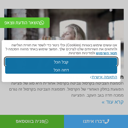
השאר הודעת ווצאפ
אנו עושים שימוש בעוגיות (Cookies) וכלי ניטור כדי לשפר את חוויית הגלישה
ולהתאים את השירותים שלנו לצרכים שלך. המשך שימוש באתר מהווה הסכמה ל
תנאי השימוש
ולמדיניות הפרטיות.
קבל הכל
דחה הכל
התאמה אישית
תסמונת הצביטה בקרסול
תסמונת הצביטה בקרסול צביטה בקרסול אחורית היא סוג של פציעה
הפוגעת בחלק האחורי של הקרסול. תסמונת הצביטה בקרסול זה נגרם
ממכה חדה בגב העקב. הפציעה
קרא עוד »
דברו איתנו
פניה בווטסאפ