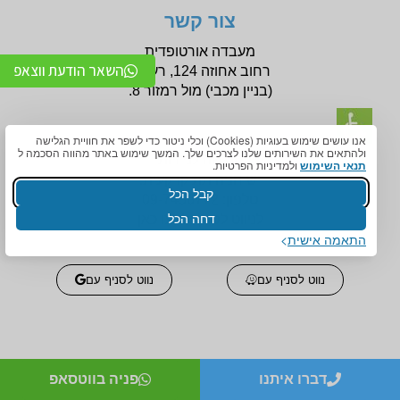
צור קשר
מעבדה אורטופדית
השאר הודעת ווצאפ
רחוב אחוזה 124, רעננה
(בניין
מכבי) מול רמזור 8.
אנו עושים שימוש בעוגיות (Cookies) וכלי ניטור כדי לשפר את חוויית הגלישה
ולהתאים את השירותים שלנו לצרכים שלך. המשך שימוש באתר מהווה הסכמה ל
הנגשה לניידות
תנאי השימוש
ולמדיניות הפרטיות.
יש חניה תת קרקעית.
קבל הכל
טלפון:
09-7456772
דחה הכל
לניווט לסניף לחצו כאן
התאמה אישית
נווט לסניף עם
נווט לסניף עם
דברו איתנו
פניה בווטסאפ