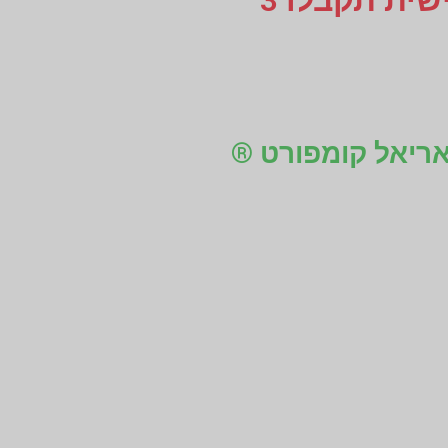
או עד למקום העבודה, לוקחים מידות למדרסים בהתאמה אישית תקבלו 3
 אריאל קומפורט ®