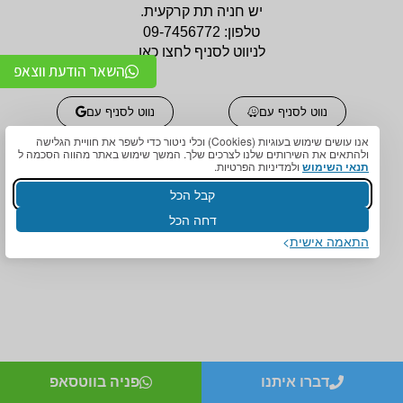
יש חניה תת קרקעית.
טלפון:
09-7456772
לניווט לסניף לחצו כאן
השאר הודעת ווצאפ
נווט לסניף עם
נווט לסניף עם
אנו עושים שימוש בעוגיות (Cookies) וכלי ניטור כדי לשפר את חוויית הגלישה
ולהתאים את השירותים שלנו לצרכים שלך. המשך שימוש באתר מהווה הסכמה ל
תנאי השימוש
ולמדיניות הפרטיות.
קבל הכל
דחה הכל
התאמה אישית
אביזרים אורטופדים
אביזרים אורטופדים
חגורות גב אורטופדיות
תומכים ומייצבים לשורש
מקצועיות איכותיות
כף היד / מגן אגודל
מגנים ותומכים למרפק
תומכים לכתפיים מגן כתף
תומך / מרפק מקבע מרפק
/ מקבע כתף תומך כתף
מגן ברך / מייצב ברך /
גרביים אלסטיות לורידים /
תומך ברך / בירכיות
גרבי לחץ לבצקות
דברו איתנו
פניה בווטסאפ
סיליקון
חגורות לבקע חגורת שבר