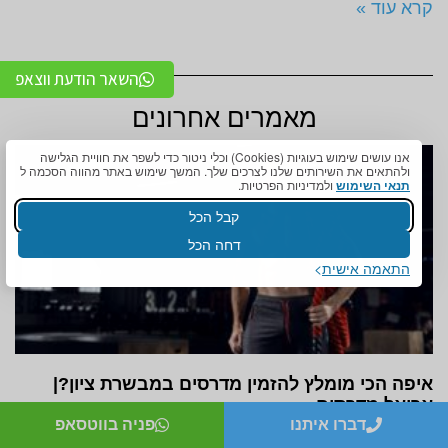
קרא עוד »
השאר הודעת ווצאפ
מאמרים אחרונים
אנו עושים שימוש בעוגיות (Cookies) וכלי ניטור כדי לשפר את חוויית הגלישה
ולהתאים את השירותים שלנו לצרכים שלך. המשך שימוש באתר מהווה הסכמה ל
תנאי השימוש
ולמדיניות הפרטיות.
קבל הכל
דחה הכל
התאמה אישית
איפה הכי מומלץ להזמין מדרסים במבשרת ציון?|
אריאל מדרסים
דברו איתנו
פניה בווטסאפ
איפה הכי מומלץ להזמין מדרסים במבשרת ציון? התושבים ממליצים
פה אחד על אריאל קומפורט, המציעים מדרסים מותאמים אישית עם