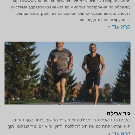
https://www.youtube.com/watch?v=PP-vt0NLkN0 Израильская
система здравоохранения во многом построена по образцу
Западных стран, где основная клиническая деятельность
сосредоточена в крупных
קרא עוד »
גיד אכילס
כאבים בגיד אכילס גיד אכילס הוא השריר החשוב ביותר בגוף האדם.
הוא אחראי לתת לנו את היכולת ללכת ולרוץ, והוא גם עוזר לנו לאזן תוך
קרא עוד »