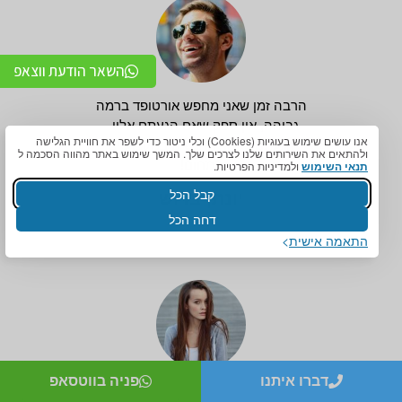
השאר הודעת ווצאפ
הרבה זמן שאני מחפש אורטופד ברמה
גבוהה, אין ספק שאם הגעתם אליו -
אנו עושים שימוש בעוגיות (Cookies) וכלי ניטור כדי לשפר את חוויית הגלישה
הגעתם לאחד האנשים במקצועיים
ולהתאים את השירותים שלנו לצרכים שלך. המשך שימוש באתר מהווה הסכמה ל
בתחום!
תנאי השימוש
ולמדיניות הפרטיות.
קבל הכל
יונתן ברוש
דחה הכל
התאמה אישית
דברו איתנו
פניה בווטסאפ
אני מתאמנת שנים רבות, וחיפשתי