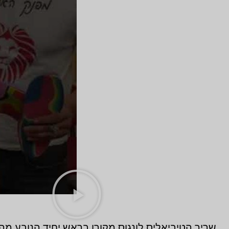
שריר הטיביאליס לונגוס מקורו בראש יחיד הנובע מ