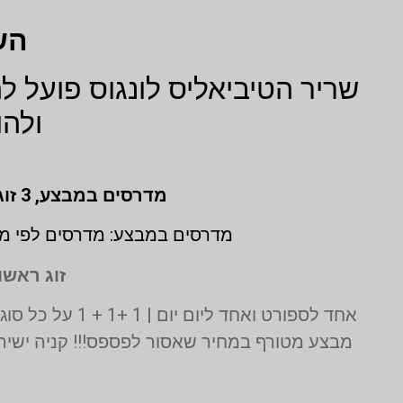
הש
שריר הטיביאליס לונגוס פועל ל
ולהו
מדרסים במבצע,
3 זוגות לפי מידת גבס בהתאמה אישית (1 + 1 + 1 חינם)
מדרסים במבצע: מדרסים לפי מי
זוג ראשון
אחד לספורט ואחד ליום יום | 1 +1 + 1 על כל סוגי המדרסים | בדיקה בסריקת לייזר תלת מימד חינם | בכפוף לתקנון המבצע ט.ל.ח
מבצע מטורף במחיר שאסור לפספס!!! קניה ישירה