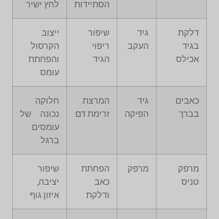
הסתיידות
לחץ ישיר
דלקת
גיד
שיפור
ייצוב
בגיד
העקב
ריפוי
הקרסול
אכילס
הגיד
והפחתת
עומס
כאבים
גיד
המרצת
חלוקה
בברך
הפיקה
זרימת דם
נכונה של
עומסים
ברגל
מרפק
מרפק
הפחתת
שיפור
טניס
כאב
יציבה,
ודלקת
איזון גוף