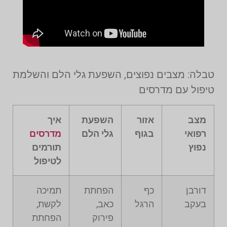
טבלה: מצבים נפוצים, השפעת גלי הלם והשלמת
טיפול עם מדרסים
מצב
אזור
השפעת
איך
רפואי
בגוף
גלי הלם
מדרסים
נפוץ
תורמים
לטיפול
דורבן
כף
הפחתת
תמיכה
בעקב
הרגל
כאב,
לקשת,
פירוק
הפחתת