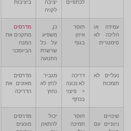
לכתפיים
יציבה
ביציבות
לקויה
עמידה או
חוסר
כן,
מדרסים
הליכה לא
איזון
משפיע
מתקנים את
סימטרית
בגוף
על כל
המנח
שרשרת
הביומכני
התנועה
נעליים לא
דריכה
מגביר
מדרסים
תומכות
לא נכונה
לחץ לא
מאזנים את
= פיצוי
נחוץ
הדריכה
בכתף
שינויים
חוסר
יכול
מדרסים
ניווניים עם
תמיכה
להתאזן
מונעים