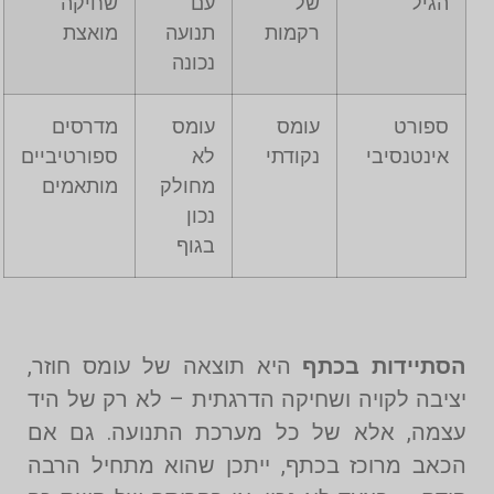
הגיל
של
עם
שחיקה
רקמות
תנועה
מואצת
נכונה
ספורט
עומס
עומס
מדרסים
אינטנסיבי
נקודתי
לא
ספורטיביים
מחולק
מותאמים
נכון
בגוף
הסתיידות בכתף
היא תוצאה של עומס חוזר,
יציבה לקויה ושחיקה הדרגתית – לא רק של היד
עצמה, אלא של כל מערכת התנועה. גם אם
הכאב מרוכז בכתף, ייתכן שהוא מתחיל הרבה