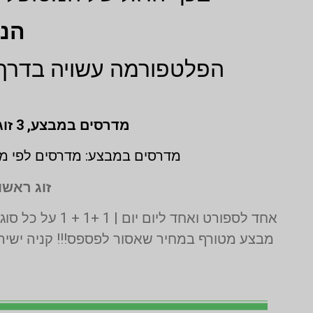
הנ
הפלטפורמה עשויה בדרך 
מדרסים במבצע,
3 זוגות לפי מידת גבס בהתאמה אישית (1 + 1 + 1 חינם)
מדרסים במבצע: מדרסים לפי מי
זוג ראשון
אחד לספורט ואחד ליום יום | 1 +1 + 1 על כל סוגי המדרסים | בדיקה בסריקת לייזר תלת מימד חינם | בכפוף לתקנון המבצע ט.ל.ח
מבצע מטורף במחיר שאסור לפספס!!! קניה ישירה