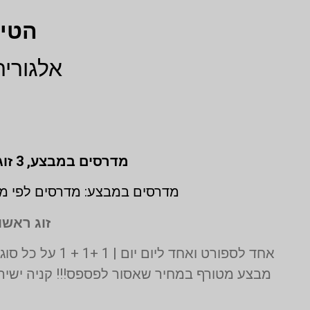
הטיפ
אלגורית
מדרסים במבצע,
3 זוגות לפי מידת גבס בהתאמה אישית (1 + 1 + 1 חינם)
מדרסים במבצע: מדרסים לפי מי
זוג ראשון
אחד לספורט ואחד ליום יום | 1 +1 + 1 על כל סוגי המדרסים | בדיקה בסריקת לייזר תלת מימד חינם | בכפוף לתקנון המבצע ט.ל.ח
מבצע מטורף במחיר שאסור לפספס!!! קניה ישירה